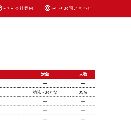
Ⓟ
Ⓒ
会社案内
お問い合わせ
rofile
ontact
上町MAXビル
会社概要
経営理念
スタッフ
採用情報
アクセス
代表者
ブログ
Q&A
対象
人数
―
―
幼児～おとな
85名
―
―
―
―
―
―
―
―