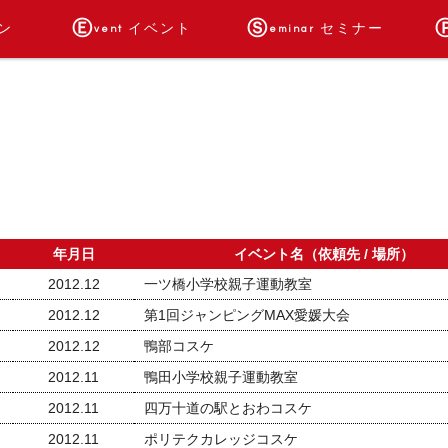
Ⓔ
Ⓢ
ン
イベント
セミナー
vent
eminar
ング
AX
ス
かけっこ教室・30mダッシュ
シューティングマックス
ちびっこトライアスロン
イベント依頼はこちら
ジャンピングマックス
ビーチフラッグス大会
運動会プロデュース
イベントのお知らせ
ニンジャマックス
マックスライダー
ハンターマックス
イベント実績
幼稚園・保育園スポーツ教室
テレビ・マスコミ出演
高齢者スポーツ教室
講演会・講師派遣
各種スポーツ教室
教職員研修
年月日
イベント名（依頼先 / 場所）
2012.12
一ツ橋小学校親子運動教室
2012.12
第1回ジャンピングMAX愛媛大会
2012.12
鴨部コスケ
2012.11
鴨田小学校親子運動教室
2012.11
四万十道の駅とおわコスケ
2012.11
ポリテクカレッジコスケ