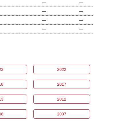
―
―
―
―
―
―
―
―
23
2022
18
2017
13
2012
08
2007