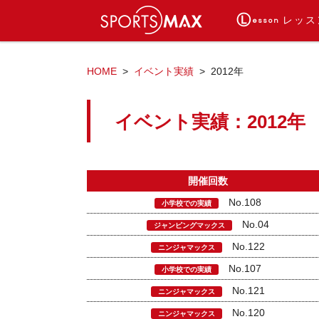
Ⓛ
レッス
esson
ピラティス×トレーニ
スポーツ塾キッズM
スイミングマック
PTA親子運動教室
体育の家庭教師
Athleteクラス
幼稚園課外
HOME
イベント実績
2012年
イベント実績：2012年
開催回数
No.108
小学校での実績
No.04
ジャンピングマックス
No.122
ニンジャマックス
No.107
小学校での実績
No.121
ニンジャマックス
No.120
ニンジャマックス